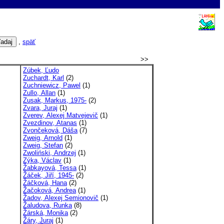
,
späť
>>
Zúbek, Ľudo
Zuchardt, Karl
(2)
Zuchniewicz, Pawel
(1)
Zullo, Allan
(1)
Zusak, Markus, 1975-
(2)
Zvara, Juraj
(1)
Zverev, Alexej Matvejevič
(1)
Zvezdinov, Atanas
(1)
Zvončeková, Dáša
(7)
Zweig, Arnold
(1)
Zweig, Stefan
(2)
Zwoliński, Andrzej
(1)
Zýka, Václav
(1)
Žabkayová, Tessa
(1)
Žáček, Jiří, 1945-
(2)
Žáčková, Hana
(2)
Žačoková, Andrea
(1)
Žadov, Alexej Semionovič
(1)
Žaludova, Runka
(8)
Žárská, Monika
(2)
Žáry, Juraj
(1)