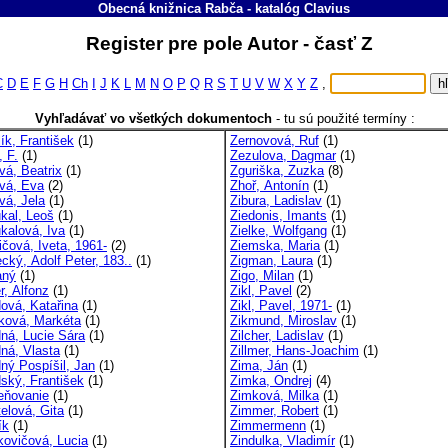
Obecná knižnica Rabča
-
katalóg
Clavius
Register pre pole Autor - časť Z
C
D
E
F
G
H
Ch
I
J
K
L
M
N
O
P
Q
R
S
T
U
V
W
X
Y
Z
,
Vyhľadávať vo všetkých dokumentoch
-
tu sú použité termíny :
ík, František
(1)
Zernovová, Ruf
(1)
, F.
(1)
Zezulova, Dagmar
(1)
vá, Beatrix
(1)
Zguriška, Zuzka
(8)
vá, Eva
(2)
Zhoř, Antonín
(1)
vá, Jela
(1)
Zibura, Ladislav
(1)
ukal, Leoš
(1)
Ziedonis, Imants
(1)
ukalová, Iva
(1)
Zielke, Wolfgang
(1)
ičová, Iveta, 1961-
(2)
Ziemska, Maria
(1)
cký, Adolf Peter, 183..
(1)
Zigman, Laura
(1)
aný
(1)
Zigo, Milan
(1)
r, Alfonz
(1)
Zikl, Pavel
(2)
ová, Katařina
(1)
Zikl, Pavel, 1971-
(1)
ková, Markéta
(1)
Zikmund, Miroslav
(1)
ná, Lucie Sára
(1)
Zilcher, Ladislav
(1)
ná, Vlasta
(1)
Zillmer, Hans-Joachim
(1)
ný Pospíšil, Jan
(1)
Zima, Ján
(1)
ský, František
(1)
Zimka, Ondrej
(4)
eňovanie
(1)
Zimková, Milka
(1)
elová, Gita
(1)
Zimmer, Robert
(1)
ík
(1)
Zimmermenn
(1)
kovičová, Lucia
(1)
Zindulka, Vladimír
(1)