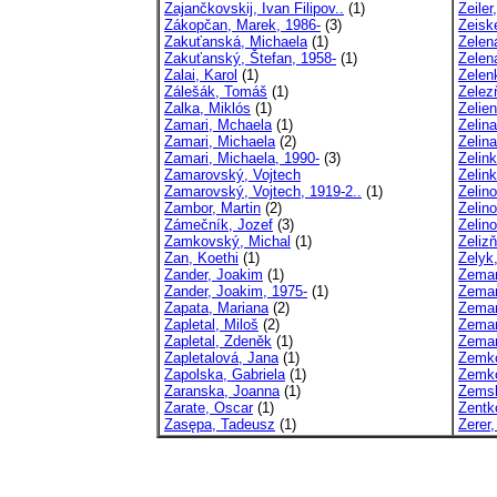
Zajančkovskij, Ivan Filipov..
(1)
Zeiler
Zákopčan, Marek, 1986-
(3)
Zeisk
Zakuťanská, Michaela
(1)
Zelen
Zakuťanský, Štefan, 1958-
(1)
Zelen
Zalai, Karol
(1)
Zelen
Zálešák, Tomáš
(1)
Zelez
Zalka, Miklós
(1)
Zelie
Zamari, Mchaela
(1)
Zelina
Zamari, Michaela
(2)
Zelina
Zamari, Michaela, 1990-
(3)
Zelink
Zamarovský, Vojtech
Zelin
Zamarovský, Vojtech, 1919-2..
(1)
Zelin
Zambor, Martin
(2)
Zelino
Zámečník, Jozef
(3)
Zelino
Zamkovský, Michal
(1)
Zeliz
Zan, Koethi
(1)
Zelyk,
Zander, Joakim
(1)
Zeman
Zander, Joakim, 1975-
(1)
Zeman
Zapata, Mariana
(2)
Zeman
Zapletal, Miloš
(2)
Zeman
Zapletal, Zdeněk
(1)
Zeman
Zapletalová, Jana
(1)
Zemko
Zapolska, Gabriela
(1)
Zemko
Zaranska, Joanna
(1)
Zemsk
Zarate, Oscar
(1)
Zentk
Zasępa, Tadeusz
(1)
Zerer