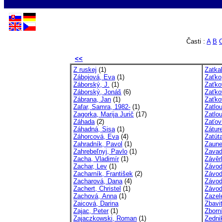
Časti :
A
B
<<
Z ruskej
(1)
Zatkal
Zábojová, Eva
(1)
Zaťko
Záborský, J.
(1)
Zaťko
Záborský, Jonáš
(6)
Zaťko
Zábrana, Jan
(1)
Zaťko
Zafar, Samra, 1982-
(1)
Zatlo
Zagorka, Marija Jurič
(17)
Zatlo
Záhada
(2)
Zaťov
Záhadná, Sisa
(1)
Záture
Záhorcová, Eva
(4)
Zatút
Zahradník, Pavol
(1)
Zaune
Zahrebeľnyj, Pavlo
(1)
Zavad
Zacha, Vladimír
(1)
Závěr
Zachar, Lev
(1)
Závod
Zacharník, František
(2)
Závod
Zacharová, Dana
(4)
Závod
Zachert, Christel
(1)
Závod
Zachová, Anna
(1)
Zazel
Zaicová, Darina
Zbavit
Zajac, Peter
(1)
Zborn
Zajaczkowski, Roman
(1)
Zedni