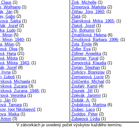
, Claus
(1)
Zink, Michelle
(1)
e, Wolfgang
(1)
Zinnerová, Markéta
(2)
ák, Ján
(3)
Zittlau, Jörg, 1960-
(1)
ay, Gabo
(2)
Zlatá
(1)
ková, Šárka
(1)
Zlatníková, Mirka, 1965-
(1)
ňák, Jozef
(2)
Zlatoš, Jozef
(1)
nka, Ľudo
(1)
Zlý, Bohumír
(1)
, Miron
(5)
Zmatlíková, Helena
(6)
, Miron, 1940-
(1)
Zmušková, Barbara, 1996-
(1)
a, Milan
(2)
Zola, Émile
(9)
ková, Olga
(3)
Zoller, Eva
(1)
ová, Hana
(21)
Zöllner, Angelika
(1)
vá, Milota
(1)
Zommer, Yuval
(1)
vá, Milota, 1943-
(1)
Zorgovská, Klaudia
(1)
ňák, Jozef
(8)
Zorjan, Stephan
(1)
 Iryna
(2)
Zorkócy, Branislav
(2)
, Ľuboš
(1)
Zormanová, Lucie
(2)
íková, Michaela
(1)
Zoščenko, Michail
(1)
íková, Zuzana
(3)
Zoufalý, Kamil
(4)
íková, Zuzana, 1948-
(1)
Zounek, Jiří
(1)
ová, Veronika
(1)
Zpěvák, Jaromír
(1)
, Ján
(1)
Zrubák, A.
(1)
vá, Tamara
(1)
Zrubáková, Martina
(6)
ov, Igor Nikolajevič
(1)
Zrubec, Laco
(1)
ova, Majka
(1)
Zsoldos, Péter
(2)
, Anton
(3)
Zubajová, Lýdia
(1)
V zátvorkách je uvedený počet výskytov každého termínu.