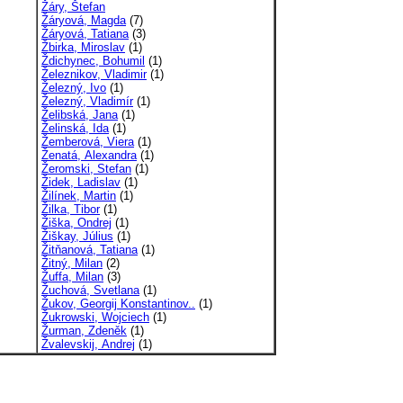
Žáry, Štefan
Žáryová, Magda
(7)
Žáryová, Tatiana
(3)
Žbirka, Miroslav
(1)
Ždichynec, Bohumil
(1)
Železnikov, Vladimir
(1)
Železný, Ivo
(1)
Železný, Vladimír
(1)
Želibská, Jana
(1)
Želinská, Ida
(1)
Žemberová, Viera
(1)
Ženatá, Alexandra
(1)
Žeromski, Stefan
(1)
Židek, Ladislav
(1)
Žilínek, Martin
(1)
Žilka, Tibor
(1)
Žiška, Ondrej
(1)
Žiškay, Július
(1)
Žitňanová, Tatiana
(1)
Žitný, Milan
(2)
Žuffa, Milan
(3)
Žuchová, Svetlana
(1)
Žukov, Georgij Konstantinov..
(1)
Žukrowski, Wojciech
(1)
Žurman, Zdeněk
(1)
Žvalevskij, Andrej
(1)