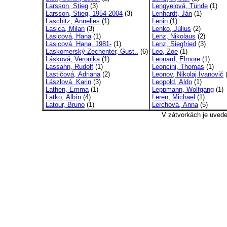
Larsson, Stieg
(3)
Lengyelová, Tünde
(1)
Larsson, Stieg, 1954-2004
(3)
Lenhardt, Ján
(1)
Laschitz, Annelies
(1)
Lenin
(1)
Lasica, Milan
(3)
Lenko, Július
(2)
Lasicová, Hana
(1)
Lenz, Nikolaus
(2)
Lasicová, Hana, 1981-
(1)
Lenz, Siegfried
(3)
Laskomerský-Zechenter, Gust..
(6)
Leo, Zoe
(1)
Lásková, Veronika
(1)
Leonard, Elmore
(1)
Lassahn, Rudolf
(1)
Leoncini, Thomas
(1)
Lastičová, Adriana
(2)
Leonov, Nikolaj Ivanovič
(
Lászlová, Karin
(3)
Leopold, Aldo
(1)
Lathen, Emma
(1)
Leppmann, Wolfgang
(1)
Latko, Albín
(4)
Leren, Michael
(1)
Latour, Bruno
(1)
Lerchová, Anna
(5)
V zátvorkách je uved