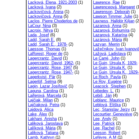
Lacková, Elena, 1921-2003
(1)
Lawrence, Rae
(1)
Lacková, Ivana
(2)
Lawrenceová, Margaret
(1
Lackovičová, Anina
(1)
Lawrenson, Deborah
(1)
Lackovičová, Anna
(5)
Lawson Timmer, Julie
(1)
Laclos, Pierre Choderlos de
(1)
Laxness, Halldór Kiljan
(2
LaCour, Nina
(3)
Lazarová, Anna
(1)
Lacroix, Nitya
(1)
Lazarová, Bohumíra
(1)
Lada, Josef
(6)
Lazarová, Katarína
(4)
Ladd, Sarah E.
(8)
Lazárová, Mária
(6)
Ladd, Sarah E., 1978-
(2)
Lazyan, Merrin
(1)
Laessoe, Thomas
(1)
Lažečnikov, Ivan Ivanovi
Lafforest, Roger de
(1)
Lažová, Ladislava
(1)
Lagercrantz, David
(1)
Le Carré, John
(1)
Lagercrantz, David, 1962-
(1)
Le Guin, Ursula K, 1929-
Lagercrantz, Rose, 1947
(5)
Le Guin, Ursula K.
(1)
Lagercrantz, Rose, 1947-
(1)
Le Guin, Ursula K., 1929-
Lagerkvist, Pär
(1)
Le Roch, Pavla
(1)
Lagerlöf, Selma
(9)
Le Roy, Eugéne
(1)
Lagin, Lazar Josifovič
(1)
Leacock, Stephen
(1)
Laguna, Carolina
(1)
Lebedev, L.
(1)
Laiferová, Marcela
(1)
Lebiš, Ján
(4)
Lajčiak, Milan
(2)
Leblanc, Maurice
(2)
Lajčiaková, Petra
(1)
Leblová, Eliška
(1)
Lajdová, Alica
Lec, Stanislav Jerzy
(1)
Lake, Alex
(1)
Lecourtier, Geneviéve
(2)
Lakhani, Anisha
(1)
Lee, Andy
(1)
Laliková, Jaroslava
(2)
Lee, Patrick
(2)
Lalíková, Mária
(3)
Lee, Rachel
(1)
Laliková, Tatiana
(3)
Leeson, Robert
(1)
Lamb, Kathryn
(1)
Lefévre, A.M
(1)