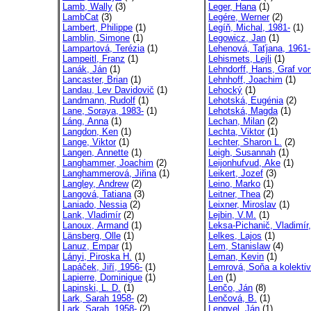
Lamb, Wally
(3)
Leger, Hana
(1)
LambCat
(3)
Legére, Werner
(2)
Lambert, Philippe
(1)
Legíň, Michal, 1981-
(1)
Lamblin, Simone
(1)
Legowicz, Jan
(1)
Lampartová, Terézia
(1)
Lehenová, Taťjana, 1961-
Lampeitl, Franz
(1)
Lehismets, Lejli
(1)
Lanák, Ján
(1)
Lehndorff, Hans, Graf vo
Lancaster, Brian
(1)
Lehnhoff, Joachim
(1)
Landau, Lev Davidovič
(1)
Lehocký
(1)
Landmann, Rudolf
(1)
Lehotská, Eugénia
(2)
Lane, Soraya, 1983-
(1)
Lehotská, Magda
(1)
Láng, Anna
(1)
Lechan, Milan
(2)
Langdon, Ken
(1)
Lechta, Viktor
(1)
Lange, Viktor
(1)
Lechter, Sharon L.
(2)
Langen, Annette
(1)
Leigh, Susannah
(1)
Langhammer, Joachim
(2)
Leijonhufvud, Ake
(1)
Langhammerová, Jiřina
(1)
Leikert, Jozef
(3)
Langley, Andrew
(2)
Leino, Marko
(1)
Langová, Tatiana
(3)
Leitner, Thea
(2)
Laniado, Nessia
(2)
Leixner, Miroslav
(1)
Lank, Vladimír
(2)
Lejbin, V.M.
(1)
Lanoux, Armand
(1)
Leksa-Pichanič, Vladimír,
Länsberg, Olle
(1)
Lelkes, Lajos
(1)
Lanuz, Empar
(1)
Lem, Stanislaw
(4)
Lányi, Piroska H.
(1)
Leman, Kevin
(1)
Lapáček, Jiří, 1956-
(1)
Lemrová, Soňa a kolektiv
Lapierre, Dominigue
(1)
Len
(1)
Lapinski, L. D.
(1)
Lenčo, Ján
(8)
Lark, Sarah 1958-
(2)
Lenčová, B.
(1)
Lark, Sarah, 1958-
(2)
Lengyel, Ján
(1)