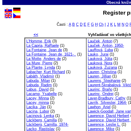
Obecná knižn
Register p
Časti :
A
B
C
D
E
F
G
H
Ch
I
J
K
L
M
N
O
<<
Vyhľadávať vo všetkýc
L'Homme, Erik
(3)
Lauček, Anton
(7)
La Capria, Raffaele
(1)
Lauček, Anton, 1950-
La Fontaine, Jean de
(3)
Lauffová, Ľuba
(1)
La Fontaine, Jean de, 1621-..
(1)
Lauko, Juraj
(1)
La Motte, Anders de
(2)
Lauková, Júlia
(1)
La Mure, Pierre
(2)
Lauková, Nora
(1)
La Plante, Lynda
(1)
Lauková, Zuzana
(1)
Labacher, Kurt Richard
(1)
Lauren, Christina
(1)
Labáth, Vladimír
(1)
Lauren, Jillian
(1)
Labuda, Milan
(1)
Laurens, Stephanie
(2)
Labuda, Radim
(1)
Laurent-Škrabalová, Viktó
Labus, David
(1)
Laurinc, Braňo
(1)
Lacamp, Ysabelle
(1)
Laurinc, Ondrej
(1)
Lacey, Minna
(2)
Laver-Bradbury, Cathy
(1)
Lacey, minna
(1)
Lavrík, Silvester, 1964-
(1
Lacika, Ján
(1)
Lawhon, Ariel
(1)
Lacina, Lubor
(2)
Lawick-Goodall, Jane va
Lacinová, Lenka
(1)
Lawrence, David Herbert
Läckberg, Camilla
(1)
Lawrence, David Herbert,
Läckberg, Camilla, 1974-
Lawrence, Leslie L.
(1)
Lacko, Rastislav
(1)
Lawrence, Mike
(1)