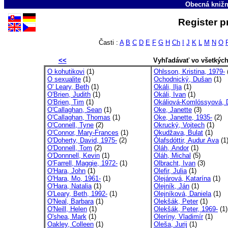
Obecná knižn
Register p
Časti :
A
B
C
D
E
F
G
H
Ch
I
J
K
L
M
N
O
<<
Vyhľadávať vo všetkýc
O kohutikovi
(1)
Ohlsson, Kristina, 1979-
O sexualite
(1)
Ochodnický, Dušan
(1)
O' Leary, Beth
(1)
Okáli, Ilja
(1)
O'Brien, Judith
(1)
Okáli, Ivan
(1)
O'Brien, Tim
(1)
Okáliová-Komlóssyová, 
O'Callaghan, Sean
(1)
Oke, Janette
(3)
O'Callaghan, Thomas
(1)
Oke, Janette, 1935-
(2)
O'Connell, Tyne
(2)
Okrucký, Vojtech
(1)
O'Connor, Mary-Frances
(1)
Okudžava, Bulat
(1)
O'Doherty, David, 1975-
(2)
Ólafsdóttir, Audur Ava
(1
O'Donnell, Tom
(2)
Oláh, Andor
(1)
O'Donnnell, Kevin
(1)
Oláh, Michal
(5)
O'Farrell, Maggie, 1972-
(1)
Olbracht, Ivan
(3)
O'Hara, John
(1)
Olefir, Julia
(1)
O'Hara, Mo, 1961-
(1)
Olejárová, Katarína
(1)
O'Hara, Natalia
(1)
Olejník, Ján
(1)
O'Leary, Beth, 1992-
(1)
Olejníková, Daniela
(1)
O'Neal, Barbara
(1)
Olekšák, Peter
(1)
O'Neill, Helen
(1)
Olekšák, Peter, 1969-
(1)
O'shea, Mark
(1)
Oleríny, Vladimír
(1)
Oakley, Colleen
(1)
Oleša, Jurij
(1)