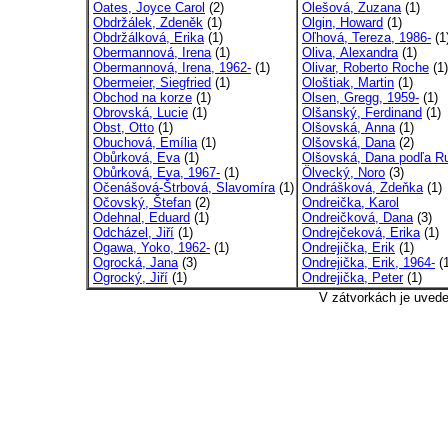
Oates, Joyce Carol
(2)
Olešová, Zuzana
(1)
Obdržálek, Zdeněk
(1)
Olgin, Howard
(1)
Obdržálková, Erika
(1)
Oľhová, Tereza, 1986-
(1
Obermannová, Irena
(1)
Oliva, Alexandra
(1)
Obermannová, Irena, 1962-
(1)
Olivar, Roberto Roche
(1)
Obermeier, Siegfried
(1)
Ološtiak, Martin
(1)
Obchod na korze
(1)
Olsen, Gregg, 1959-
(1)
Obrovská, Lucie
(1)
Olšanský, Ferdinand
(1)
Obst, Otto
(1)
Olšovská, Anna
(1)
Obuchová, Emília
(1)
Olšovská, Dana
(2)
Obůrková, Eva
(1)
Olšovská, Dana podľa Ru
Obůrková, Eva, 1967-
(1)
Ölvecký, Noro
(3)
Očenášová-Štrbová, Slavomíra
(1)
Ondrášková, Zdeňka
(1)
Očovský, Štefan
(2)
Ondreička, Karol
Odehnal, Eduard
(1)
Ondreičková, Dana
(3)
Odcházel, Jiří
(1)
Ondrejčeková, Erika
(1)
Ogawa, Yoko, 1962-
(1)
Ondrejička, Erik
(1)
Ogrocká, Jana
(3)
Ondrejička, Erik, 1964-
(1
Ogrocký, Jiří
(1)
Ondrejička, Peter
(1)
V zátvorkách je uved