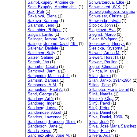
Saint-Exupéry, Antoine de
Schwarzerová, Elke
(1)
Saint-Exupéry, Antoine de,..
(1)
Schweickert, W.K.
(1)
Sak, Petr
(1)
Schweighoferová, Kristína
Sakálová, Elena
(1)
Schweizer, Christel
(1)
Saková, Karolína
(1)
Schwenda, István
(1)
Salamon, Jenö
(1)
Sibbick, John
(1)
Salembier, Philippe
(1)
Siegelová, Eva
(3)
Salgari, Emilio
(1)
Siegrist, Marco
(1)
Salinger, Jerome David
(3)
Sieler, Wolfgang
(1)
Salinger, Jerome David, 19..
(1)
Sienkiewicz, Henryk
(9)
Sallenav, Daniele
(1)
Siesicka, Krystyna
(1)
Salminen, Sally
(1)
Siewert, Aruna M.
(1)
Sälzer, Sabine
(1)
Siewert, Horst H.
(1)
Samák, Ján
(1)
Siewert, Pauline
(1)
Samartin, Cecilia
(1)
Signol, Christian
(1)
Samcová, Jarmila
(2)
Sikirica, Milan
(1)
Sampedro, Macias J. L.
(1)
Silan, Janko
(1)
Samson, Barbara
(1)
Silan, Janko, 1914-1984
(2
Samsonov, A.M.
(1)
Sillani, Febe
(2)
Samuelson, Paul A.
(2)
Sillanpää, Frans Eemil
(1)
Sand, George
(3)
Silná, Nataša
(1)
Sandany, Artúr
(1)
Silnická, Oĺga
(2)
Sandberg, Inger
(1)
Silný, Pavol
(1)
Sandberg, Lasse
(1)
Silný, Peter
(1)
Sandemose, Aksel
(1)
Silva, Daniel
(6)
Sanders, Lawrence
(1)
Silva, Daniel, 1960-
(6)
Sanderson, Brandon, 1975-
(4)
Silva, José
(1)
Sanderson, Jane
(1)
Silva, José Maria Sánchez
Sands, Kevin
(2)
Silver, Elsie
(3)
Sánchez-Silva, José M.
(1)
Silvera, Adam
(1)