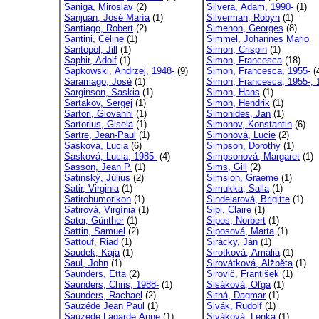
Saniga, Miroslav
(2)
Silvera, Adam, 1990-
(1)
Sanjuán, José María
(1)
Silverman, Robyn
(1)
Santiago, Robert
(2)
Simenon, Georges
(8)
Santini, Céline
(1)
Simmel, Johannes Mario
Santopol, Jill
(1)
Simon, Crispin
(1)
Saphir, Adolf
(1)
Simon, Francesca
(18)
Sapkowski, Andrzej, 1948-
(9)
Simon, Francesca, 1955-
(
Saramago, José
(1)
Simon, Francesca, 1955-, 1
Sarginson, Saskia
(1)
Simon, Hans
(1)
Sartakov, Sergej
(1)
Simon, Hendrik
(1)
Sartori, Giovanni
(1)
Simonides, Jan
(1)
Sartorius, Gisela
(1)
Simonov, Konstantin
(6)
Sartre, Jean-Paul
(1)
Simonová, Lucie
(2)
Sasková, Lucia
(6)
Simpson, Dorothy
(1)
Sasková, Lucia, 1985-
(4)
Simpsonová, Margaret
(1)
Sasson, Jean P.
(1)
Sims, Gill
(2)
Satinský, Július
(2)
Simsion, Graeme
(1)
Satir, Virginia
(1)
Simukka, Salla
(1)
Satirohumorikon
(1)
Sindelarová, Brigitte
(1)
Satirová, Virgínia
(1)
Sipi, Claire
(1)
Sator, Günther
(1)
Sipos, Norbert
(1)
Sattin, Samuel
(2)
Siposová, Marta
(1)
Sattouf, Riad
(1)
Sirácky, Ján
(1)
Saudek, Kája
(1)
Sirotková, Amália
(1)
Saul, John
(1)
Sirovátková, Alžběta
(1)
Saunders, Etta
(2)
Sirovič, František
(1)
Saunders, Chris, 1988-
(1)
Sisáková, Oľga
(1)
Saunders, Rachael
(2)
Sitná, Dagmar
(1)
Sauzéde Jean Paul
(1)
Sivák, Rudolf
(1)
Sauzéde Lagarde Anne
(1)
Siváková, Lenka
(1)