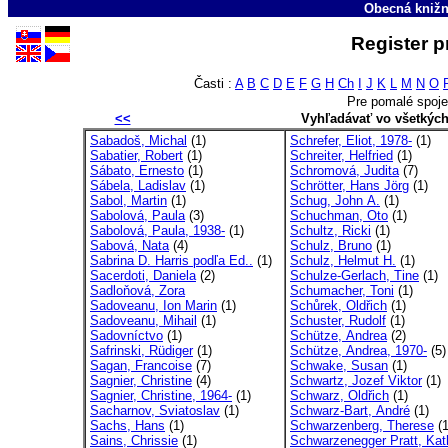
Obecná knižn
Register p
Časti :
A
B
C
D
E
F
G
H
Ch
I
J
K
L
M
N
O
Pre pomalé spoje
<<
Vyhľadávať vo všetkýc
Sabadoš, Michal
(1)
Schrefer, Eliot, 1978-
(1)
Sabatier, Robert
(1)
Schreiter, Helfried
(1)
Sábato, Ernesto
(1)
Schromová, Judita
(7)
Sábela, Ladislav
(1)
Schrötter, Hans Jörg
(1)
Sabol, Martin
(1)
Schug, John A.
(1)
Sabolová, Paula
(3)
Schuchman, Oto
(1)
Sabolová, Paula, 1938-
(1)
Schultz, Ricki
(1)
Sabová, Nata
(4)
Schulz, Bruno
(1)
Sabrina D. Harris podľa Ed..
(1)
Schulz, Helmut H.
(1)
Sacerdoti, Daniela
(2)
Schulze-Gerlach, Tine
(1)
Sadloňová, Zora
Schumacher, Toni
(1)
Sadoveanu, Ion Marin
(1)
Schůrek, Oldřich
(1)
Sadoveanu, Mihail
(1)
Schuster, Rudolf
(1)
Sadovníctvo
(1)
Schütze, Andrea
(2)
Safrinski, Rüdiger
(1)
Schütze, Andrea, 1970-
(5)
Sagan, Francoise
(7)
Schwake, Susan
(1)
Sagnier, Christine
(4)
Schwartz, Jozef Viktor
(1)
Sagnier, Christine, 1964-
(1)
Schwarz, Oldřich
(1)
Sacharnov, Sviatoslav
(1)
Schwarz-Bart, André
(1)
Sachs, Hans
(1)
Schwarzenberg, Therese
(1
Sains, Chrissie
(1)
Schwarzenegger Pratt, Kat