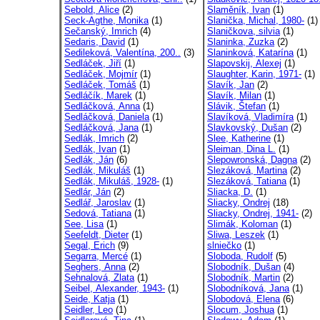
Sebold, Alice
(2)
Slaměník, Ivan
(1)
Seck-Agthe, Monika
(1)
Slanička, Michal, 1980-
(1)
Sečanský, Imrich
(4)
Slaničkova, silvia
(1)
Sedaris, David
(1)
Slaninka, Zuzka
(2)
Sedileková, Valentína, 200..
(3)
Slaninková, Katarína
(1)
Sedláček, Jiří
(1)
Slapovskij, Alexej
(1)
Sedláček, Mojmír
(1)
Slaughter, Karin, 1971-
(1)
Sedláček, Tomáš
(1)
Slavík, Jan
(2)
Sedláčík, Marek
(1)
Slavík, Milan
(1)
Sedláčková, Anna
(1)
Slávik, Štefan
(1)
Sedláčková, Daniela
(1)
Slavíková, Vladimíra
(1)
Sedláčková, Jana
(1)
Slavkovský, Dušan
(2)
Sedlák, Imrich
(2)
Slee, Katherine
(1)
Sedlák, Ivan
(1)
Sleiman, Dina L.
(1)
Sedlák, Ján
(6)
Slepowronská, Dagna
(2)
Sedlák, Mikuláš
(1)
Slezáková, Martina
(2)
Sedlák, Mikuláš, 1928-
(1)
Slezáková, Tatiana
(1)
Sedlár, Ján
(2)
Sliacka, D.
(1)
Sedlář, Jaroslav
(1)
Sliacky, Ondrej
(18)
Sedová, Tatiana
(1)
Sliacky, Ondrej, 1941-
(2)
See, Lisa
(1)
Slimák, Koloman
(1)
Seefeldt, Dieter
(1)
Sliwa, Leszek
(1)
Segal, Erich
(9)
slniečko
(1)
Segarra, Mercé
(1)
Sloboda, Rudolf
(5)
Seghers, Anna
(2)
Slobodník, Dušan
(4)
Sehnalová, Zlata
(1)
Slobodník, Martin
(2)
Seibel, Alexander, 1943-
(1)
Slobodníková, Jana
(1)
Seide, Katja
(1)
Slobodová, Elena
(6)
Seidler, Leo
(1)
Slocum, Joshua
(1)