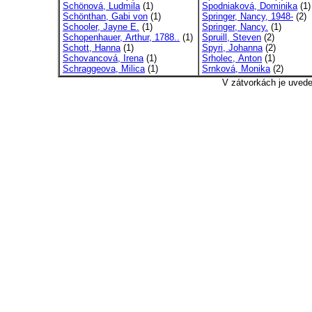
Schönová, Ludmila
(1)
Spodniaková, Dominika
(1)
Schönthan, Gabi von
(1)
Springer, Nancy, 1948-
(2)
Schooler, Jayne E.
(1)
Springer, Nancy.
(1)
Schopenhauer, Arthur, 1788..
(1)
Spruill, Steven
(2)
Schott, Hanna
(1)
Spyri, Johanna
(2)
Schovancová, Irena
(1)
Srholec, Anton
(1)
Schraggeova, Milica
(1)
Srnková, Monika
(2)
V zátvorkách je uved