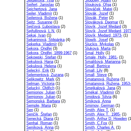
Seidlerová, Tina
(1)
Slodowy, Adam
(1)
Seifert, Jaroslav
(2)
Slouková, Oľga
(1)
Seichertová, Jana
Slováček, Matej
(1)
Seiler, Vladimír
(1)
Slovák, Jozef
(1)
Seilerová, Božena
(1)
Slovák, Peter
(2)
Seitz, Susanne
(1)
Slováková, Dagmar
(1)
Sejčová, Ľuboslava
(2)
Slovík, Jozef Medard
(3)
Sejfullinová, L.N.
(1)
Slovík, Jozef Medard, 1973
Sekaj, Ivan
(1)
Slovík, Medard, 1973-
(1)
Sekaninová, Štěpánka
(4)
Slowík, Josef
(3)
Sekerka, Vladimír
(1)
Sluckis, Mykolas
(2)
Sekora, Ondřej
(3)
Sluková, Marta
(1)
Sekora, Ondřej, 1899-1967
(1)
Smal, Holly
(1)
Sekowski, Stefan
(1)
Smale, Holly, 1981-
(1)
Sekulová, Hana
(1)
Smališová, Marianna
(1)
Sekulová, Helena
(1)
Small, Bertrice
Selecký, Erik
(1)
Small, Lily
(8)
Selementová, Zuzana
(1)
Small, Steve
(3)
Selikowitz, Mark
(2)
Smatanová, Ružena
(1)
Selman, Victoria
(1)
Smatanová, Ružena, 1953-
Selucký, Oldřich
(1)
Smejkalová, Jana
(2)
Semionov, Julian
(1)
Smékal, Vladimír
(2)
Semjonov, Julian
(1)
Smidová, Silvia
(6)
Semonská, Barbara
(2)
Smiková, Anna
Semple, Maria
(1)
Smirnov, German
(1)
Sen
(1)
Smith, Alex T.
(1)
Senčík, Štefan
(1)
Smith, Alex T., 1985-
(1)
Senecká, Diana
(1)
Smith, Arthur D. Howden
(1
Senhal, Roman
(1)
Smith, C.Fox
(1)
Seníková, Anna
(1)
Smith, Charles A.
(1)