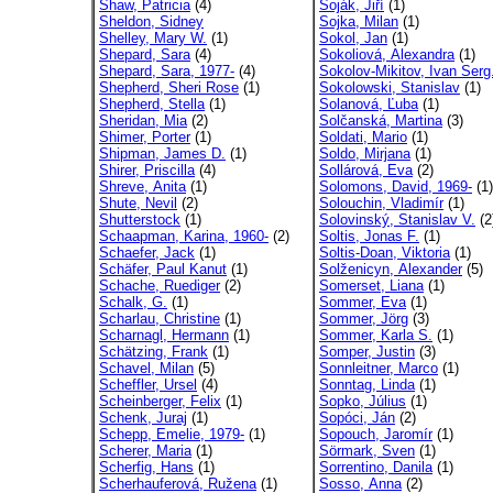
Shaw, Patricia
(4)
Soják, Jiří
(1)
Sheldon, Sidney
Sojka, Milan
(1)
Shelley, Mary W.
(1)
Sokol, Jan
(1)
Shepard, Sara
(4)
Sokoliová, Alexandra
(1)
Shepard, Sara, 1977-
(4)
Sokolov-Mikitov, Ivan Serg
Shepherd, Sheri Rose
(1)
Sokolowski, Stanislav
(1)
Shepherd, Stella
(1)
Solanová, Ľuba
(1)
Sheridan, Mia
(2)
Solčanská, Martina
(3)
Shimer, Porter
(1)
Soldati, Mario
(1)
Shipman, James D.
(1)
Soldo, Mirjana
(1)
Shirer, Priscilla
(4)
Sollárová, Eva
(2)
Shreve, Anita
(1)
Solomons, David, 1969-
(1)
Shute, Nevil
(2)
Solouchin, Vladimír
(1)
Shutterstock
(1)
Solovinský, Stanislav V.
(2
Schaapman, Karina, 1960-
(2)
Soltis, Jonas F.
(1)
Schaefer, Jack
(1)
Soltis-Doan, Viktoria
(1)
Schäfer, Paul Kanut
(1)
Solženicyn, Alexander
(5)
Schache, Ruediger
(2)
Somerset, Liana
(1)
Schalk, G.
(1)
Sommer, Eva
(1)
Scharlau, Christine
(1)
Sommer, Jörg
(3)
Scharnagl, Hermann
(1)
Sommer, Karla S.
(1)
Schätzing, Frank
(1)
Somper, Justin
(3)
Schavel, Milan
(5)
Sonnleitner, Marco
(1)
Scheffler, Ursel
(4)
Sonntag, Linda
(1)
Scheinberger, Felix
(1)
Sopko, Július
(1)
Schenk, Juraj
(1)
Sopóci, Ján
(2)
Schepp, Emelie, 1979-
(1)
Sopouch, Jaromír
(1)
Scherer, Maria
(1)
Sörmark, Sven
(1)
Scherfig, Hans
(1)
Sorrentino, Danila
(1)
Scherhauferová, Ružena
(1)
Sosso, Anna
(2)