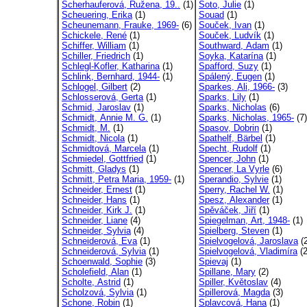
Scherhauferová, Ružena, 19..
(1)
Soto, Julie
(1)
Scheuering, Erika
(1)
Souad
(1)
Scheunemann, Frauke, 1969-
(6)
Souček, Ivan
(1)
Schickele, René
(1)
Souček, Ludvík
(1)
Schiffer, William
(1)
Southward, Adam
(1)
Schiller, Friedrich
(1)
Soyka, Katarína
(1)
Schlegl-Kofler, Katharina
(1)
Spafford, Suzy
(1)
Schlink, Bernhard, 1944-
(1)
Spálený, Eugen
(1)
Schlogel, Gilbert
(2)
Sparkes, Ali, 1966-
(3)
Schlosserová, Gerta
(1)
Sparks, Lily
(1)
Schmid, Jaroslav
(1)
Sparks, Nicholas
(6)
Schmidt, Annie M. G.
(1)
Sparks, Nicholas, 1965-
(7)
Schmidt, M.
(1)
Spasov, Dobrin
(1)
Schmidt, Nicola
(1)
Spathelf, Bärbel
(1)
Schmidtová, Marcela
(1)
Specht, Rudolf
(1)
Schmiedel, Gottfried
(1)
Spencer, John
(1)
Schmitt, Gladys
(1)
Spencer, La Vyrle
(6)
Schmitt, Petra Maria, 1959-
(1)
Sperandio, Sylvie
(1)
Schneider, Ernest
(1)
Sperry, Rachel W.
(1)
Schneider, Hans
(1)
Spesz, Alexander
(1)
Schneider, Kirk J.
(1)
Spěváček, Jiří
(1)
Schneider, Liane
(4)
Spiegelman, Art, 1948-
(1)
Schneider, Sylvia
(4)
Spielberg, Steven
(1)
Schneiderová, Eva
(1)
Spielvogelová, Jaroslava
(2
Schneiderová, Sylvia
(1)
Spielvogelová, Vladimíra
(2
Schoenwald, Sophie
(3)
Spievaj
(1)
Scholefield, Alan
(1)
Spillane, Mary
(2)
Scholte, Astrid
(1)
Spiller, Květoslav
(4)
Scholzová, Sylvia
(1)
Spillerová, Magda
(3)
Schone, Robin
(1)
Splavcová, Hana
(1)