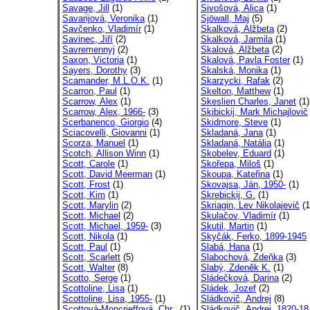
Savage, Jill
(1)
Sivošová, Alica
(1)
Savarijová, Veronika
(1)
Sjöwall, Maj
(5)
Savčenko, Vladimír
(1)
Skalková, Alžbeta
(2)
Savinec, Jiří
(2)
Skalková, Jarmila
(1)
Savremennyj
(2)
Skalová, Alžbeta
(2)
Saxon, Victoria
(1)
Skalová, Pavla Foster
(1)
Sayers, Dorothy
(3)
Skalská, Monika
(1)
Scamander, M.L.O.K.
(1)
Skarzycki, Rafak
(2)
Scarron, Paul
(1)
Skelton, Matthew
(1)
Scarrow, Alex
(1)
Skeslien Charles, Janet
(1)
Scarrow, Alex, 1966-
(3)
Skibickij, Mark Michajlovič
Scerbanenco, Giorgio
(4)
Skidmore, Steve
(1)
Sciacovelli, Giovanni
(1)
Skladaná, Jana
(1)
Scorza, Manuel
(1)
Skladaná, Natália
(1)
Scotch, Allison Winn
(1)
Skobelev, Eduard
(1)
Scott, Carole
(1)
Skořepa, Miloš
(1)
Scott, David Meerman
(1)
Skoupa, Kateřina
(1)
Scott, Frost
(1)
Skovajsa, Ján, 1950-
(1)
Scott, Kim
(1)
Skrebickij, G.
(1)
Scott, Marylin
(2)
Skriagin, Lev Nikolajevič
(1
Scott, Michael
(2)
Skulačov, Vladimír
(1)
Scott, Michael, 1959-
(3)
Skutil, Martin
(1)
Scott, Nikola
(1)
Skyčák, Ferko, 1899-1945
Scott, Paul
(1)
Slabá, Hana
(1)
Scott, Scarlett
(5)
Slabochová, Zdeňka
(3)
Scott, Walter
(8)
Slabý, Zdeněk K.
(1)
Scotto, Serge
(1)
Sládečková, Darina
(2)
Scottoline, Lisa
(1)
Sládek, Jozef
(2)
Scottoline, Lisa, 1955-
(1)
Sládkovič, Andrej
(8)
Scottová-Moncrieffová, Chr..
(1)
Sládkovič, Andrej, 1820-18