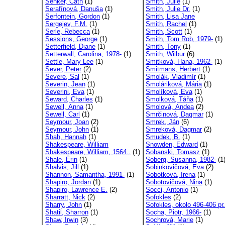
Senker, Cath
(1)
Smith, Julie
(1)
Serafínová, Danuša
(1)
Smith, Julie Dr.
(1)
Serfontein, Gordon
(1)
Smith, Lisa Jane
Sergejev, F.M.
(1)
Smith, Rachel
(1)
Serle, Rebecca
(1)
Smith, Scott
(1)
Sessions, George
(1)
Smith, Tom Rob, 1979-
(1)
Setterfield, Diane
(1)
Smith, Tony
(1)
Setterwall, Carolina, 1978-
(1)
Smith, Wilbur
(6)
Settle, Mary Lee
(1)
Smitková, Hana, 1962-
(1)
Sever, Peter
(2)
Smitmans, Herbert
(1)
Severe, Sal
(1)
Smolák, Vladimír
(1)
Severin, Jean
(1)
Smoláriková, Mária
(1)
Severini, Eva
(1)
Smolíková, Eva
(1)
Seward, Charles
(1)
Smolková, Táňa
(1)
Sewell, Anna
(1)
Smolová, Andea
(2)
Sewell, Carl
(1)
Smrčinová, Dagmar
(1)
Seymour, Joan
(2)
Smrek, Ján
(6)
Seymour, John
(1)
Smreková, Dagmar
(2)
Shah, Hannah
(1)
Smudek, B.
(1)
Shakespeare, William
Snowden, Edward
(1)
Shakespeare, William, 1564..
(1)
Sobanski, Tomasz
(1)
Shale, Erin
(1)
Soberg, Susanna, 1982-
(1
Shalvis, Jill
(1)
Sobinkovičová, Eva
(2)
Shannon, Samantha, 1991-
(1)
Sobotková, Irena
(1)
Shapiro, Jordan
(1)
Sobotovičová, Nina
(1)
Shapiro, Lawrence E.
(2)
Socci, Antonio
(1)
Sharratt, Nick
(2)
Sofokles
(2)
Sharry, John
(1)
Sofokles, okolo 496-406 pr.
Shatil, Sharron
(1)
Socha, Piotr, 1966-
(1)
Shaw, Irwin
(3)
Sochrová, Marie
(1)